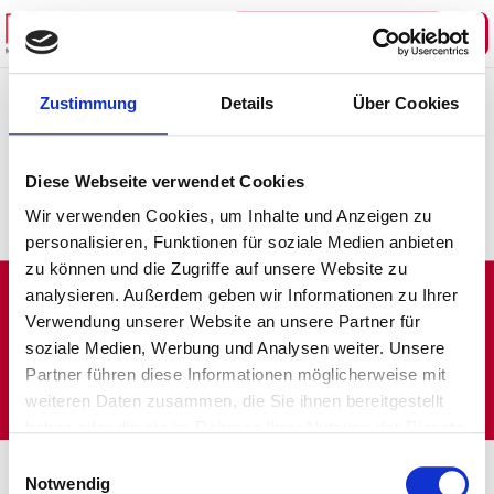
Category:
Jetzt kostenlos informieren!
Uncategorized
Zustimmung
Details
Über Cookies
Hello world!
Diese Webseite verwendet Cookies
Welcome to WordPress. This is your first post. Edit or
Wir verwenden Cookies, um Inhalte und Anzeigen zu
delete it, then start writing!
personalisieren, Funktionen für soziale Medien anbieten
zu können und die Zugriffe auf unsere Website zu
analysieren. Außerdem geben wir Informationen zu Ihrer
Verwendung unserer Website an unsere Partner für
Weitere Mischer von beba Technology
soziale Medien, Werbung und Analysen weiter. Unsere
Maßblatt - Download
Impressum/Datenschutz
Partner führen diese Informationen möglicherweise mit
weiteren Daten zusammen, die Sie ihnen bereitgestellt
haben oder die sie im Rahmen Ihrer Nutzung der Dienste
gesammelt haben.
Einwilligungsauswahl
Notwendig